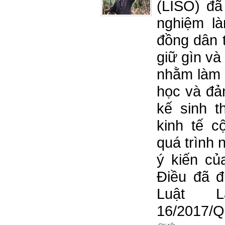
(LISO) đã
nghiệm là
đồng dân t
giữ gìn và 
nhằm làm 
học và đả
kế sinh t
kinh tế c
quá trình 
ý kiến củ
Điều đã đ
Luật 
16/2017/