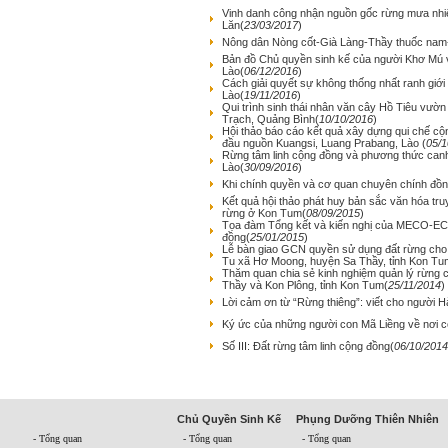
Vinh danh công nhận nguồn gốc rừng mưa nhiệt
Lăn
(
23/03/2017
)
Nông dân Nòng cốt-Già Làng-Thầy thuốc na
Bản đồ Chủ quyền sinh kế của người Khơ Mú 
Lào
(
06/12/2016
)
Cách giải quyết sự không thống nhất ranh giớ
Lào
(
19/11/2016
)
Qui trình sinh thái nhân văn cây Hồ Tiêu vư
Trạch, Quảng Bình
(
10/10/2016
)
Hội thảo báo cáo kết quả xây dựng qui chế cộn
đầu nguồn Kuangsi, Luang Prabang, Lào
(
05/1
Rừng tâm linh cộng đồng và phương thức canh
Lào
(
30/09/2016
)
Khi chính quyền và cơ quan chuyên chính đồng
Kết quả hội thảo phát huy bản sắc văn hóa tru
rừng ở Kon Tum
(
08/09/2015
)
Tọa đàm Tổng kết và kiến nghị của MECO-ECO
đồng
(
25/01/2015
)
Lễ bàn giao GCN quyền sử dụng đất rừng cho
Tu xã Hơ Moong, huyện Sa Thầy, tỉnh Kon Tu
Thăm quan chia sẻ kinh nghiệm quản lý rừng 
Thầy và Kon Plông, tỉnh Kon Tum
(
25/11/2014
)
Lời cảm ơn từ “Rừng thiêng”: viết cho người H
Ký ức của những người con Mã Liềng về nơi 
Số III: Đất rừng tâm linh cộng đồng
(
06/10/2014
Chủ Quyền Sinh Kế
Phụng Dưỡng Thiên Nhiên
- Tổng quan
- Tổng quan
- Tổng quan