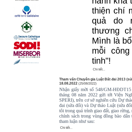
hành khả t
thiện chí
quả do 
thương c
Mình là bổ
mỗi công
tinh"!
Chi tiết...
Tham vấn Chuyên gia Luật Đất đai 2013 (sửa
18.08.2022
(25/08/2022)
Nhận giấy mời số 548/GM-HĐDT15 t
tháng 08 năm 2022 gửi tới Viện Nghi
SPERI), trên cơ sở nghiên cứu Dự thả
đai (sửa đổi) và Dự thảo Luật (sửa đ
tôi trong quá trình giao đất, giao rừng
chính sách trong vùng đồng bào dân t
tham luận như sau:
Chi tiết...