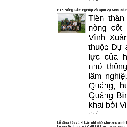
Chi tiết...
HTX Nông-Lâm nghiệp và Dịch vụ Sinh thá
Tiền thân
nòng cốt 
Vĩnh Xuâ
thuộc Dự 
lực của 
nhỏ thông
lâm nghiệp
Quảng, hu
Quảng Bìn
khai bởi 
Chi tiết...
Lễ tổng kết và kí bản ghi nhớ chương trình
Luang Prabang và CHESH Lào
(06/05/2019)