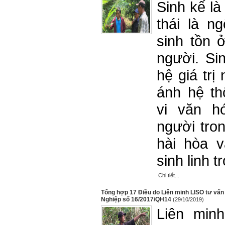
Sinh kế là
thái là n
sinh tồn ở
người. Sin
hệ giá trị
ánh hệ t
vi văn h
người tro
hài hòa v
sinh linh t
Chi tiết...
Tổng hợp 17 Điều do Liên minh LISO tư vấn
Nghiệp số 16/2017/QH14
(29/10/2019)
Liên min