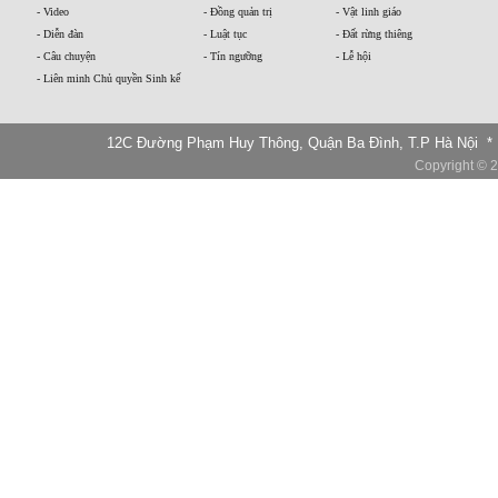
- Video
- Đồng quản trị
- Vật linh giáo
- Diễn đàn
- Luật tục
- Đất rừng thiêng
- Câu chuyện
- Tín ngưỡng
- Lễ hội
- Liên minh Chủ quyền Sinh kế
12C Đường Phạm Huy Thông, Quận Ba Đình, T.P Hà Nội * Te
Copyright © 2