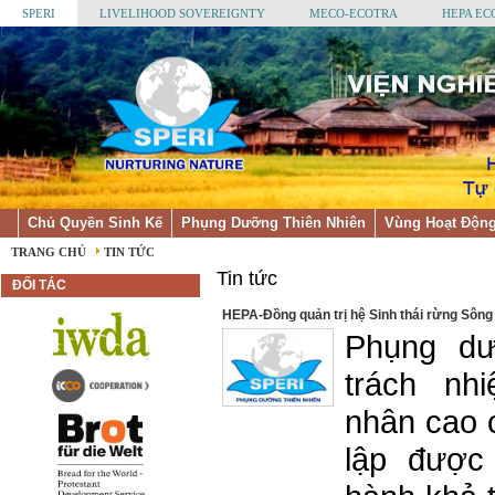
SPERI
LIVELIHOOD SOVEREIGNTY
MECO-ECOTRA
HEPA EC
Chủ Quyền Sinh Kế
Phụng Dưỡng Thiên Nhiên
Vùng Hoạt Độn
TRANG CHỦ
TIN TỨC
Tin tức
ĐỐI TÁC
HEPA-Đồng quản trị hệ Sinh thái rừng Sôn
Phụng dư
trách nh
nhân cao c
lập được 